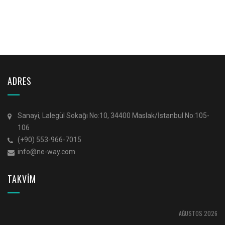
ADRES
Sanayi, Lalegül Sokağı No:10, 34400 Maslak/İstanbul No:105-
106
(+90) 553-966-7015
info@ne-way.com
TAKVİM
AĞUSTOS 2026