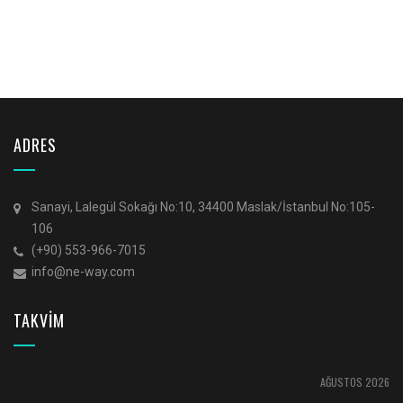
ADRES
Sanayi, Lalegül Sokağı No:10, 34400 Maslak/İstanbul No:105-
106
(+90) 553-966-7015
info@ne-way.com
TAKVİM
AĞUSTOS 2026