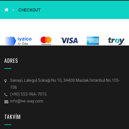
CHECKOUT
ADRES
Sanayi, Lalegül Sokağı No:10, 34400 Maslak/İstanbul No:105-
106
(+90) 553-966-7015
info@ne-way.com
TAKVİM