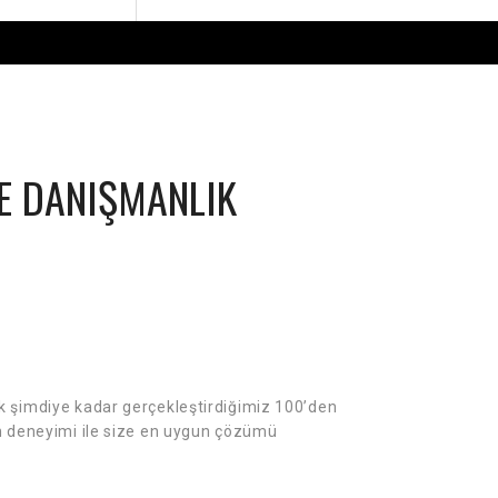
VE DANIŞMANLIK
k şimdiye kadar gerçekleştirdiğimiz 100’den
n deneyimi ile size en uygun çözümü