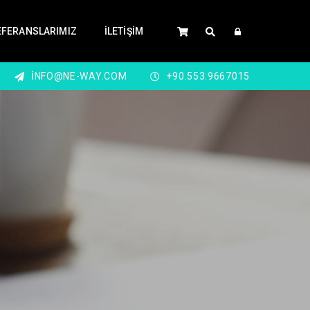
EFERANSLARIMIZ
İLETIŞIM
INFO@NE-WAY.COM
+90.553.9667015