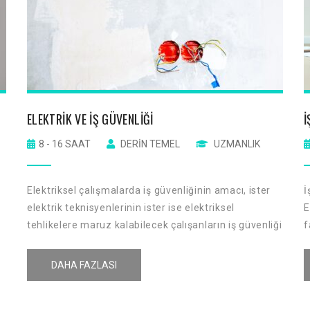
ELEKTRIK VE İŞ GÜVENLIĞI
İ
8 - 16 SAAT
DERIN TEMEL
UZMANLIK
Elektriksel çalışmalarda iş güvenliğinin amacı, ister
İ
elektrik teknisyenlerinin ister ise elektriksel
E
tehlikelere maruz kalabilecek çalışanların iş güvenliği
f
önlemlerini almaktır.
i
b
DAHA FAZLASI