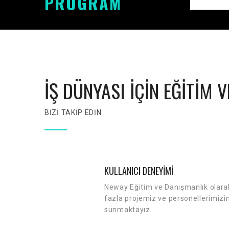
PROGRAM
İŞ DÜNYASI İÇİN EĞİTİM 
BİZİ TAKİP EDİN
KULLANICI DENEYİMİ
Neway Eğitim ve Danışmanlık olara
fazla projemiz ve personellerimizi
sunmaktayız.