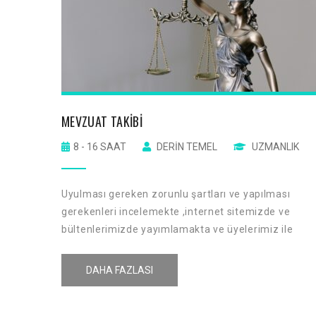
MEVZUAT TAKIBI
8 - 16 SAAT
DERIN TEMEL
UZMANLIK
an ve
Uyulması gereken zorunlu şartları ve yapılması
gerekenleri incelemekte ,internet sitemizde ve
verilmesi
bültenlerimizde yayımlamakta ve üyelerimiz ile
9001
paylaşmaktayız.
ri
DAHA FAZLASI
ra aynı