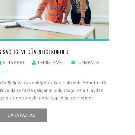
Ş SAĞLIĞI VE GÜVENLIĞI KURULU
TAŞERO
8 - 16 SAAT
DERIN TEMEL
UZMANLIK
8 - 1
ş Sağlığı Ve Güvenliği Kurulları Hakkında Yönetmelik
Faaliyet
lli ve daha fazla çalışanın bulunduğu ve altı aydan
gerçekle
azla süren sürekli işlerin yapıldığı işyerlerinde
güvenliğ
şveren, iş sağlığı ve güvenliği ile ilgili çalışmalarda
yöntemle
ulunmak üzere kurul oluşturur.
paydaşla
DAHA FAZLASI
DA
sürdürül