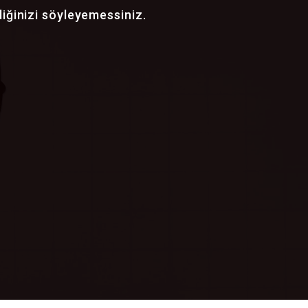
le. İyi yönetimin sektör veya
diğinizi söyleyemessiniz.
lidir.