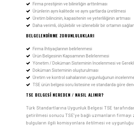
Firma prestijinin ve bilinirliğin arttırılması
Ürünlerin aynı kalitede ve aynı şartlarda üretilmesi
Üretim bilincinin, kapasitenin ve yeterliliğinin artması
Daha verimli, ölçülebilir ve izlenebilir bir ortamın sağl
BELGELENDIRME ZORUNLULUKLARI
Firma İhtiyaçlarının belirlenmesi
Ürün Belgesinin Kapsamının Belirlenmesi
Yönetim / Doküman Sisteminin İncelenmesi ve Gerekli 
Doküman Sisteminin oluşturulması
Üretim ve kontrol sahalarının uygunluğunun incelenme
TSE ürün belgesi soru listesine ve standarda göre de
TSE BELGESI NEREDEN / NASIL ALINIR?
Türk Standartlarına Uygunluk Belgesi TSE tarafından 
getirilmesi sonucu TSE’ye bağlı uzmanların firmayı
bulguların ilgili komisyonlara iletilmesi ve uygunluğ