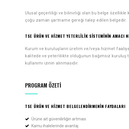
Ulusal geçerliliği ve bilinirliği olan bu belge özelli
çoğu zaman şartname gereği talep edilen belgedir.
TSE ÜRÜN VE HIZMET YETERLILIK SISTEMININ AMACI N
Kurum ve kuruluşların üretim ve/veya hizmet faaliye
kalitede ve yeterlilikte olduğunun bağımsız kuruluş
kullanımı izinin alınmasıdır.
PROGRAM ÖZETI
TSE ÜRÜN VE HIZMET BELGELENDIRMENIN FAYDALARI
Ürüne ait güvenilirliğin artması
Kamu ihalelerinde avantaj