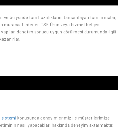
 ve bu yönde tüm hazırlıklarını tamamlayan tüm firmalar,
na müracaat ederler. TSE Ürün veya hizmet belgesi
n yapılan denetim sonucu uygun görülmesi durumunda ilgili
azanırlar.
 sistemi
konusunda deneyimlerimiz ile müşterilerimize
etiminin nasıl yapacakları hakkında deneyim aktarmaktır.