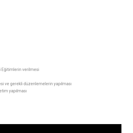
Eğitimlerin verilmesi
si ve gerekli düzenlemelerin yapılması
netim yapılması