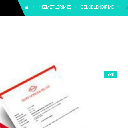
HIZMETLERIMIZ
BELGELENDIRME
T
YENI