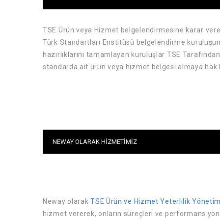
TSE Ürün veya Hizmet belgelendirmesine karar veren
Türk Standartları Enstitüsü belgelendirme kuruluşu
hazırlıklarını tamamlayan kuruluşlar TSE Tarafında
standarda ait ürün veya hizmet belgesi almaya hak k
NEWAY OLARAK HIZMETIMIZ
Neway olarak
TSE Ürün ve Hizmet Yeterlilik Yönetim
hizmet vererek, onların süreçleri ve performans yön