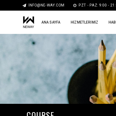
INFO@NE-WAY.COM
PZT - PAZ: 9:00 - 21
ANA SAYFA
HIZMETLERIMIZ
HAB
COURSE