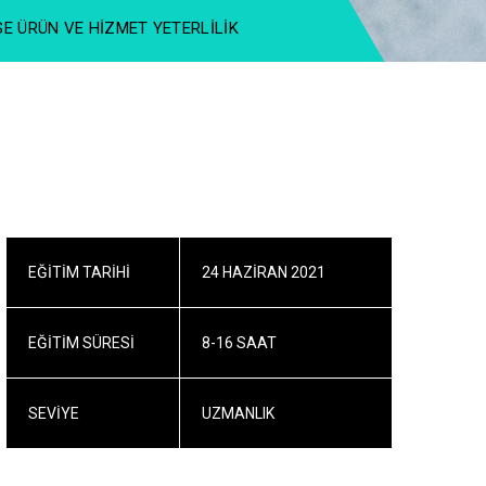
SE ÜRÜN VE HIZMET YETERLILIK
EĞITIM TARIHI
24 HAZIRAN 2021
EĞITIM SÜRESI
8-16 SAAT
SEVIYE
UZMANLIK