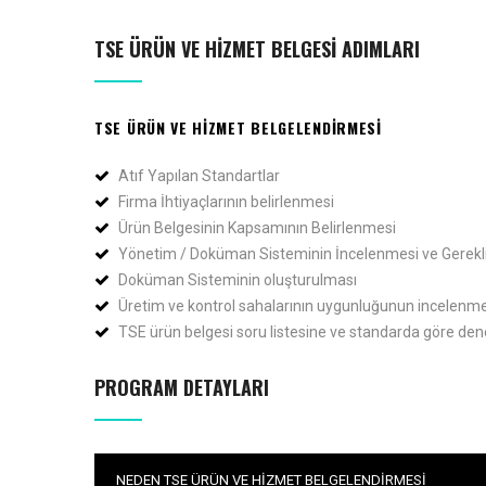
TSE ÜRÜN VE HIZMET BELGESI ADIMLARI
TSE ÜRÜN VE HIZMET BELGELENDIRMESI
Atıf Yapılan Standartlar
Firma İhtiyaçlarının belirlenmesi
Ürün Belgesinin Kapsamının Belirlenmesi
Yönetim / Doküman Sisteminin İncelenmesi ve Gerekli 
Doküman Sisteminin oluşturulması
Üretim ve kontrol sahalarının uygunluğunun incelenme
TSE ürün belgesi soru listesine ve standarda göre de
PROGRAM DETAYLARI
NEDEN TSE ÜRÜN VE HIZMET BELGELENDIRMESI