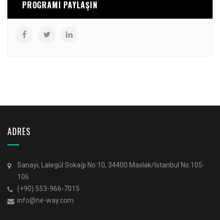
PROGRAMI PAYLAŞIN
ADRES
Sanayi, Lalegül Sokağı No:10, 34400 Maslak/İstanbul No:105-
106
(+90) 553-966-7015
info@ne-way.com