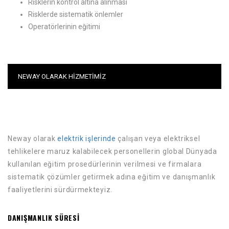
Risklerin kontrol altına alınması
Risklerde sistematik önlemler
Operatörlerinin eğitimi
NEWAY OLARAK HIZMETIMIZ
Neway olarak
elektrik işlerinde
çalışan veya elektriksel
tehlikelere maruz kalabilecek personellerin global Dünyada
kullanılan eğitim prosedürlerinin verilmesi ve firmalara
sistematik çözümler getirmek adına eğitim ve danışmanlık
faaliyetlerini sürdürmekteyiz.
DANIŞMANLIK SÜRESI