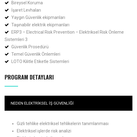
Bireysel Koruma
İşaret Levhaları
Yaygın Güvenlik ekipmanları
Taşınabilir elektrik ekipmanları
ERP3 – Electrical Risk Prevention – Elektriksel Risk Önleme
Sistemleri 3
Güvenlik Prosedürü​
Temel Güvenlik Önlemleri
LOTO Kilitle Etiketle Sistemleri
PROGRAM DETAYLARI
NEDEN ELEKTRIKSEL İŞ GÜVENLIĞI
Gizli tehlike elektriksel tehlikelerin tanımlanması
Elektriksel işlerde risk analizi