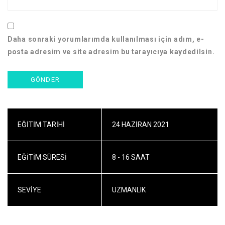
Daha sonraki yorumlarımda kullanılması için adım, e-
posta adresim ve site adresim bu tarayıcıya kaydedilsin.
EĞITIM TARIHI
24 HAZIRAN 2021
EĞITIM SÜRESI
8 - 16 SAAT
SEVIYE
UZMANLIK