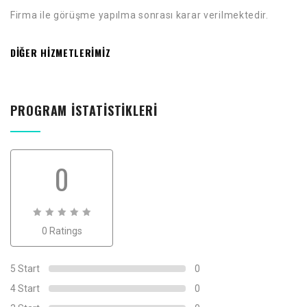
Firma ile görüşme yapılma sonrası karar verilmektedir.
DİĞER HIZMETLERIMIZ
PROGRAM İSTATISTIKLERI
0
0
0 Ratings
out
of
0
5 Start
0
4 Start
0