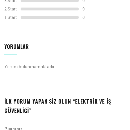
3 Start
0
2 Start
0
1 Start
0
YORUMLAR
Yorum bulunmamaktadır.
İLK YORUM YAPAN SIZ OLUN “ELEKTRIK VE İŞ
GÜVENLIĞI”
Puanınız