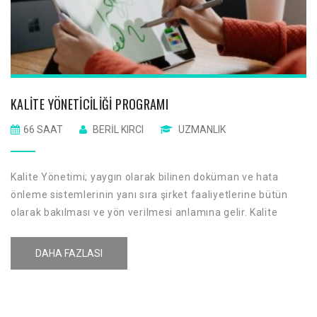
KALITE YÖNETICILIĞI PROGRAMI
66 SAAT
BERIL KIRCI
UZMANLIK
Kalite Yönetimi; yaygın olarak bilinen doküman ve hata
önleme sistemlerinin yanı sıra şirket faaliyetlerine bütün
olarak bakılması ve yön verilmesi anlamına gelir. Kalite
Yönetim felsefesi ISO 9001 standardının yanı sıra diğer
yönetim sistemleri standartlarınıda içermeli ve bütün
DAHA FAZLASI
standartlara aynı çerçevede ele almalıdır.