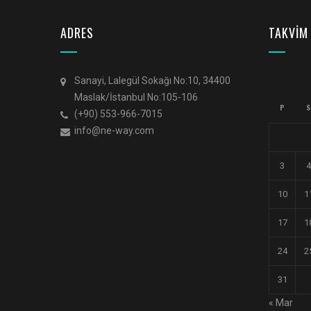
ADRES
TAKVİM
Sanayi, Lalegül Sokağı No:10, 34400
Maslak/İstanbul No:105-106
P
S
(+90) 553-966-7015
info@ne-way.com
3
4
10
1
17
1
24
2
31
« Mar