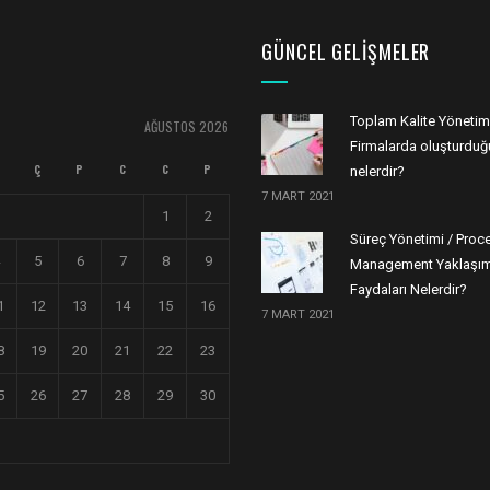
GÜNCEL GELIŞMELER
Toplam Kalite Yönetim
AĞUSTOS 2026
Firmalarda oluşturduğu
Ç
P
C
C
P
nelerdir?
7 MART 2021
1
2
Süreç Yönetimi / Proc
5
6
7
8
9
Management Yaklaşım
Faydaları Nelerdir?
1
12
13
14
15
16
7 MART 2021
8
19
20
21
22
23
5
26
27
28
29
30