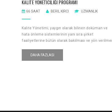
KALITE YÖNETICILIĞI PROGRAMI
66 SAAT
BERIL KIRCI
UZMANLIK
Kalite Yönetimi; yaygın olarak bilinen doküman ve
hata önleme sistemlerinin yanı sıra şirket
faaliyetlerine bütün olarak bakılması ve yön verilme
anlamına gelir. Kalite Yönetim felsefesi ISO 9001
standardının yanı sıra diğer yönetim sistemleri
DAHA FAZLASI
standartlarınıda içermeli ve bütün standartlara aynı
çerçevede ele almalıdır.