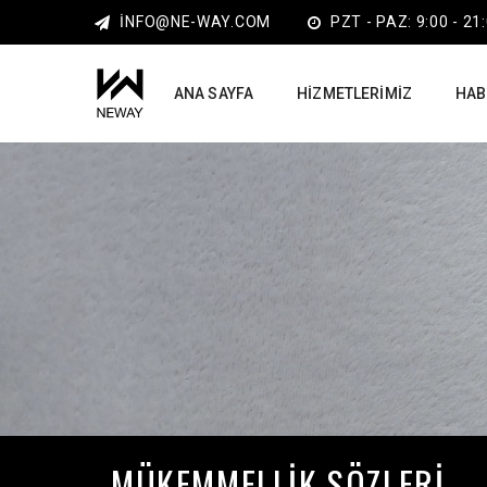
INFO@NE-WAY.COM
PZT - PAZ: 9:00 - 21
ANA SAYFA
HIZMETLERIMIZ
HAB
MÜKEMMELLIK SÖZLERI