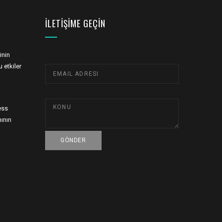
İLETIŞIME GEÇIN
inin
 etkiler
ess
ının