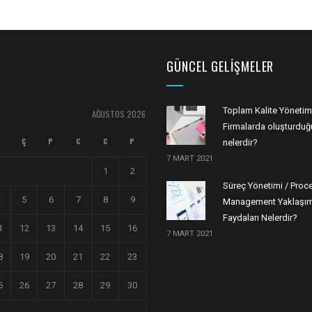
GÜNCEL GELIŞMELER
Toplam Kalite Yönetim
AĞUSTOS 2026
Firmalarda oluşturduğu
Ç
P
C
C
P
nelerdir?
7 MART 2021
1
2
Süreç Yönetimi / Proc
5
6
7
8
9
Management Yaklaşım
Faydaları Nelerdir?
1
12
13
14
15
16
7 MART 2021
8
19
20
21
22
23
5
26
27
28
29
30