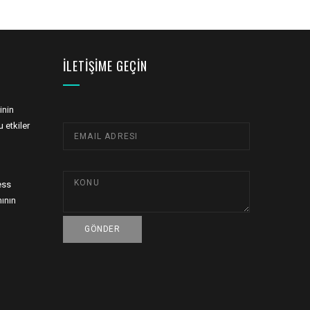
İLETIŞIME GEÇIN
inin
 etkiler
ess
ının