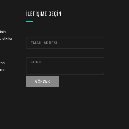
İLETIŞIME GEÇIN
inin
 etkiler
ess
ının