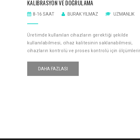
KALIBRASYON VE DOĞRULAMA
8-16 SAAT
BURAK YILMAZ
UZMANLIK
Üretimde kullanılan cihazların gerektiği şekilde
kullanılabilmesi, cihaz kalitesinin saklanabilmesi,
cihazların kontrolü ve proses kontrolü için ölçümleri
yapılması şarttır. Verimli bir üretimde makinaların
gerektiği şekilde kullanılması ve bakımı ön
DAHA FAZLASI
koşuldur. Bir ölçüm sonucu raporlanırken sonucun
kalitesini belirten sayısal bir gösterge olmalıdır.