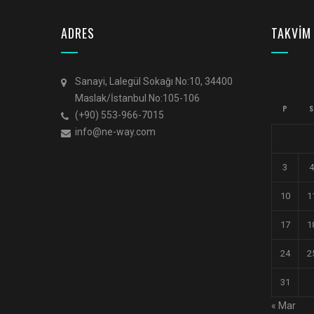
ADRES
TAKVİM
Sanayi, Lalegül Sokağı No:10, 34400
Maslak/İstanbul No:105-106
P
S
(+90) 553-966-7015
info@ne-way.com
3
4
10
1
17
1
24
2
31
« Mar