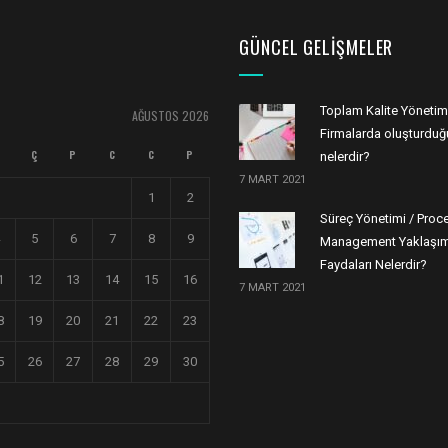
GÜNCEL GELIŞMELER
Toplam Kalite Yönetim
AĞUSTOS 2026
Firmalarda oluşturduğu
Ç
P
C
C
P
nelerdir?
7 MART 2021
1
2
Süreç Yönetimi / Proc
5
6
7
8
9
Management Yaklaşım
Faydaları Nelerdir?
1
12
13
14
15
16
7 MART 2021
8
19
20
21
22
23
5
26
27
28
29
30