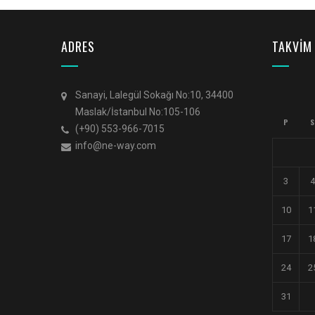
ADRES
TAKVİM
Sanayi, Lalegül Sokağı No:10, 34400
Maslak/İstanbul No:105-106
P
S
(+90) 553-966-7015
info@ne-way.com
3
4
10
1
17
1
24
2
31