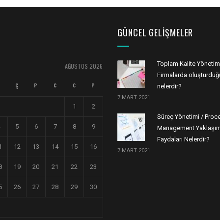
GÜNCEL GELIŞMELER
Toplam Kalite Yönetim
AĞUSTOS 2026
Firmalarda oluşturduğu
Ç
P
C
C
P
nelerdir?
7 MART 2021
1
2
Süreç Yönetimi / Proc
5
6
7
8
9
Management Yaklaşım
Faydaları Nelerdir?
1
12
13
14
15
16
7 MART 2021
8
19
20
21
22
23
5
26
27
28
29
30