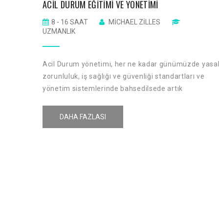
ACIL DURUM EĞITIMI VE YÖNETIMI
8 - 16 SAAT
MICHAEL ZILLES
UZMANLIK
Acil Durum yönetimi, her ne kadar günümüzde yasa
zorunluluk, iş sağlığı ve güvenliği standartları ve
yönetim sistemlerinde bahsedilsede artık
günümüzde süreçlerin bütün hepsini kapsayan
kapsamlarıda yer almaktadır. Örn: ISO 22301 İş
DAHA FAZLASI
Sürekliliği Yönetim Sistemi