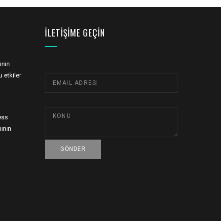
İLETIŞIME GEÇIN
inin
 etkiler
ess
ının