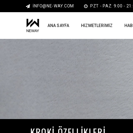
INFO@NE-WAY.COM
PZT - PAZ: 9:00 - 21
ANA SAYFA
HIZMETLERIMIZ
HAB
KROKI ÖZELLIKLERI