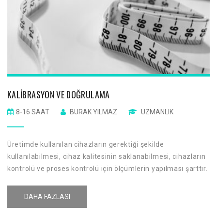
KALIBRASYON VE DOĞRULAMA
8-16 SAAT
BURAK YILMAZ
UZMANLIK
Üretimde kullanılan cihazların gerektiği şekilde
kullanılabilmesi, cihaz kalitesinin saklanabilmesi, cihazların
kontrolü ve proses kontrolü için ölçümlerin yapılması şarttır.
Verimli bir üretimde makinaların gerektiği şekilde
kullanılması ve bakımı ön koşuldur. Bir ölçüm sonucu
DAHA FAZLASI
raporlanırken sonucun kalitesini belirten sayısal bir
gösterge olmalıdır.