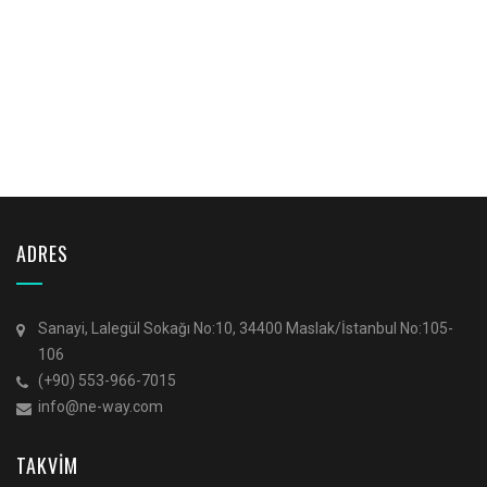
ADRES
Sanayi, Lalegül Sokağı No:10, 34400 Maslak/İstanbul No:105-
106
(+90) 553-966-7015
info@ne-way.com
TAKVİM