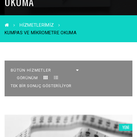
OKUMA
HIZMETLERIMIZ
KUMPAS VE MIKROMETRE OKUMA
GÖRÜNÜM
TEK BIR SONUÇ GÖSTERILIYOR
YENI