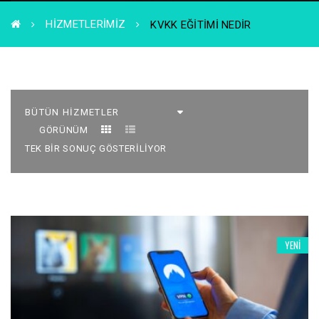
HIZMETLERIMIZ
KVKK EĞITIMI NEDIR
GÖRÜNÜM
TEK BIR SONUÇ GÖSTERILIYOR
YENI