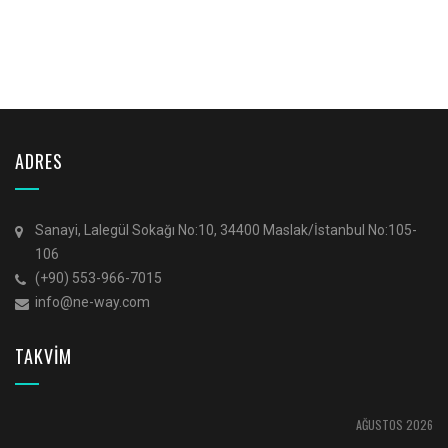
ADRES
Sanayi, Lalegül Sokağı No:10, 34400 Maslak/İstanbul No:105-
106
(+90) 553-966-7015
info@ne-way.com
TAKVİM
AĞUSTOS 2026