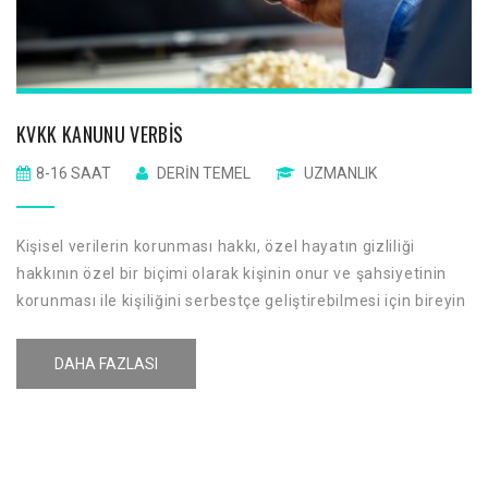
KVKK KANUNU VERBIS
8-16 SAAT
DERIN TEMEL
UZMANLIK
Kişisel verilerin korunması hakkı, özel hayatın gizliliği
hakkının özel bir biçimi olarak kişinin onur ve şahsiyetinin
korunması ile kişiliğini serbestçe geliştirebilmesi için bireyin
temel hak ve özgürlüklerini kişisel verilerin işlenmesi
sırasında korumayı amaçlamaktadır.
DAHA FAZLASI