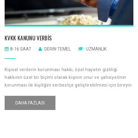
KVKK KANUNU VERBIS
8-16 SAAT
DERIN TEMEL
UZMANLIK
Kişisel verilerin korunması hakkı, özel hayatın gizliliği
hakkının özel bir biçimi olarak kişinin onur ve şahsiyetinin
korunması ile kişiliğini serbestçe geliştirebilmesi için bireyin
temel hak ve özgürlüklerini kişisel verilerin işlenmesi
sırasında korumayı amaçlamaktadır.
DAHA FAZLASI