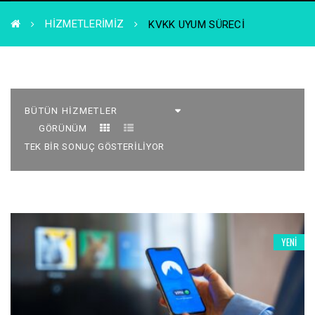
HIZMETLERIMIZ
KVKK UYUM SÜRECI
GÖRÜNÜM
TEK BIR SONUÇ GÖSTERILIYOR
YENI