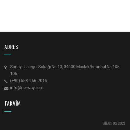
ADRES
Sanayi, Lalegül Sokağı No:10, 34400 Maslak/İstanbul No:105-
106
(+90) 553-966-7015
info@ne-way.com
TAKVİM
AĞUSTOS 2026