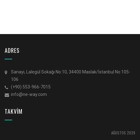
ADRES
Sanayi, Lalegül Sokağı No:10, 34400 Maslak/İstanbul No:105-
106
(+90) 553-966-7015
info@ne-way.com
TAKVİM
AĞUSTOS 2026