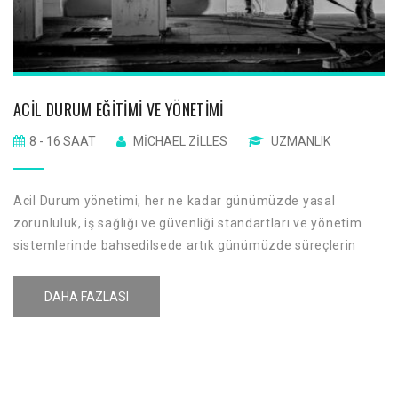
ACIL DURUM EĞITIMI VE YÖNETIMI
8 - 16 SAAT
MICHAEL ZILLES
UZMANLIK
Acil Durum yönetimi, her ne kadar günümüzde yasal
zorunluluk, iş sağlığı ve güvenliği standartları ve yönetim
sistemlerinde bahsedilsede artık günümüzde süreçlerin
bütün hepsini kapsayan kapsamlarıda yer almaktadır. Örn:
ISO 22301 İş Sürekliliği Yönetim Sistemi
DAHA FAZLASI