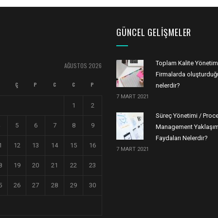
GÜNCEL GELIŞMELER
Toplam Kalite Yönetim
AĞUSTOS 2026
Firmalarda oluşturduğu
Ç
P
C
C
P
nelerdir?
7 MART 2021
1
2
Süreç Yönetimi / Proc
5
6
7
8
9
Management Yaklaşım
Faydaları Nelerdir?
1
12
13
14
15
16
7 MART 2021
8
19
20
21
22
23
5
26
27
28
29
30