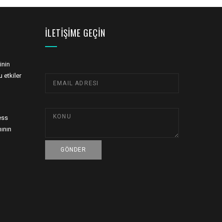
İLETIŞIME GEÇIN
inin
 etkiler
ess
ının