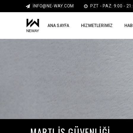
INFO@NE-WAY.COM
PZT - PAZ: 9:00 - 21
ANA SAYFA
HIZMETLERIMIZ
HAB
MARTI IŞ GÜVENLIĞI