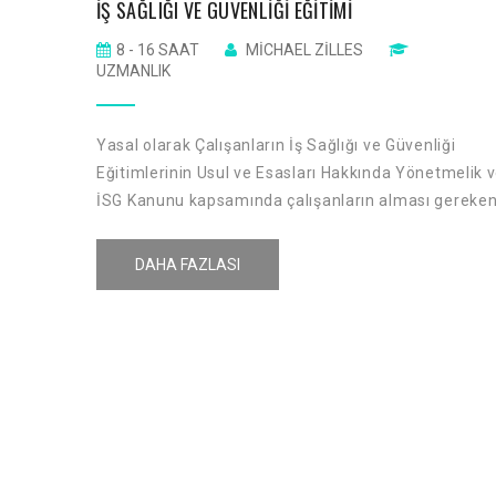
İŞ SAĞLIĞI VE GÜVENLIĞI EĞITIMI
8 - 16 SAAT
MICHAEL ZILLES
UZMANLIK
Yasal olarak Çalışanların İş Sağlığı ve Güvenliği
Eğitimlerinin Usul ve Esasları Hakkında Yönetmelik 
İSG Kanunu kapsamında çalışanların alması gereke
İş Sağılığı ve Güvenliği eğitimlerinin farkındalık
yaratmak amacı ile İş sağlığı ve güvenliği ile ilgili
DAHA FAZLASI
kuralların çalışanlara aktarılmasıdır.