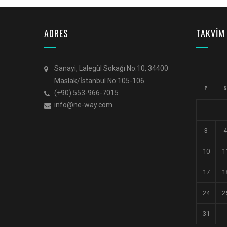
ADRES
TAKVİM
Sanayi, Lalegül Sokağı No:10, 34400
Maslak/İstanbul No:105-106
P
S
(+90) 553-966-7015
info@ne-way.com
3
4
10
1
17
1
24
2
31