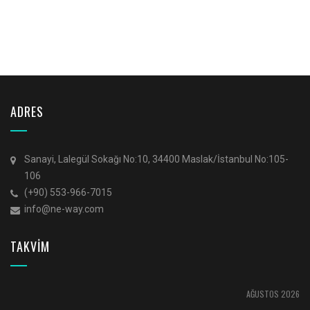
ADRES
Sanayi, Lalegül Sokağı No:10, 34400 Maslak/İstanbul No:105-
106
(+90) 553-966-7015
info@ne-way.com
TAKVİM
AĞUSTOS 2026