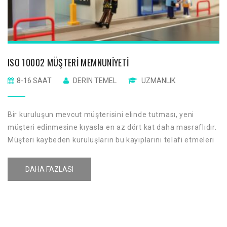
ISO 10002 MÜŞTERI MEMNUNIYETI
8-16 SAAT
DERIN TEMEL
UZMANLIK
Bir kuruluşun mevcut müşterisini elinde tutması, yeni
müşteri edinmesine kıyasla en az dört kat daha masraflıdır.
Müşteri kaybeden kuruluşların bu kayıplarını telafi etmeleri
ve itibarlarını tekrar kazanmaları büyük çaba ve maliyet
gerekir. Bu durumlara maruz kalmamak için her yönetim
DAHA FAZLASI
sisteminin ortak yaklaşımı olan önleyici yaklaşımla
sistemimizi yönetmemiz gerekmektedir.