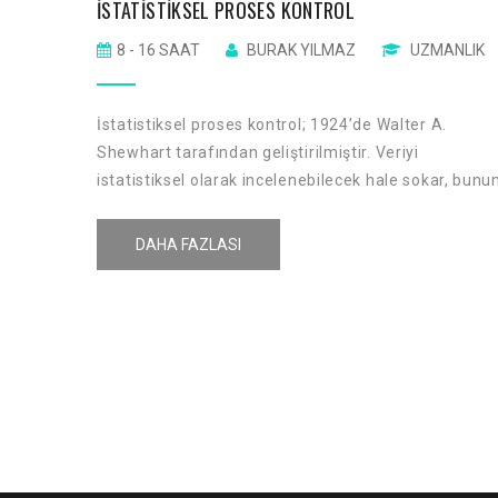
İSTATISTIKSEL PROSES KONTROL
8 - 16 SAAT
BURAK YILMAZ
UZMANLIK
İstatistiksel proses kontrol; 1924’de Walter A.
Shewhart tarafından geliştirilmiştir. Veriyi
istatistiksel olarak incelenebilecek hale sokar, bunu
sonucu, süreç veya ürünün zaman içindeki davranış
hakkında bilgi verir. Ürün ve süreç performansı
DAHA FAZLASI
hakkında grafiksel bilgi verir. Öncelikli kullanım ama
sistemin değişkenliğini ve eğilimini etkileyen özel
sebepleri bulmaktır.