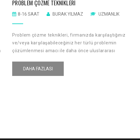
PROBLEM ÇÖZME TEKNIKLERI
8-16 SAAT
BURAK YILMAZ
UZMANLIK
Problem çözme teknikleri, firmanızda karşılaştığınız
ve/veya karşılaşabileceğiniz her türlü problemin
n
çözümlenmesi amacı ile daha önce uluslararası
ı
kabul görmüş çözüm tekniklerine verilen ortak bir
isimdir. Problem çözme tekniklerinde alışılagelmiş
DAHA FAZLASI
cı
çözüm tekniklerinin yerine karşılaşılan probleme
sistematik olarak yaklaşmaktadır.