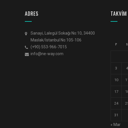
ADRES
TAKVİM
Sanayi, Lalegül Sokağı No:10, 34400
Maslak/İstanbul No:105-106
P
S
(+90) 553-966-7015
info@ne-way.com
3
4
10
1
17
1
24
2
31
« Mar