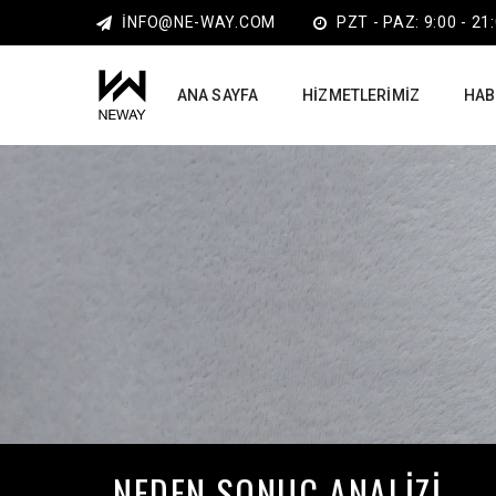
INFO@NE-WAY.COM
PZT - PAZ: 9:00 - 21
ANA SAYFA
HIZMETLERIMIZ
HAB
NEDEN SONUÇ ANALIZI