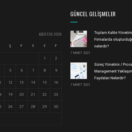
GÜNCEL GELIŞMELER
Toplam Kalite Yönetim
AĞUSTOS 2026
Firmalarda oluşturduğu
Ç
P
C
C
P
nelerdir?
7 MART 2021
1
2
Süreç Yönetimi / Proc
5
6
7
8
9
Management Yaklaşım
Faydaları Nelerdir?
1
12
13
14
15
16
7 MART 2021
8
19
20
21
22
23
5
26
27
28
29
30