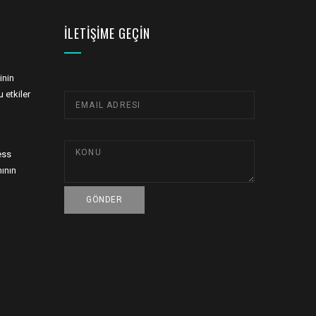
İLETIŞIME GEÇIN
inin
 etkiler
ess
ının