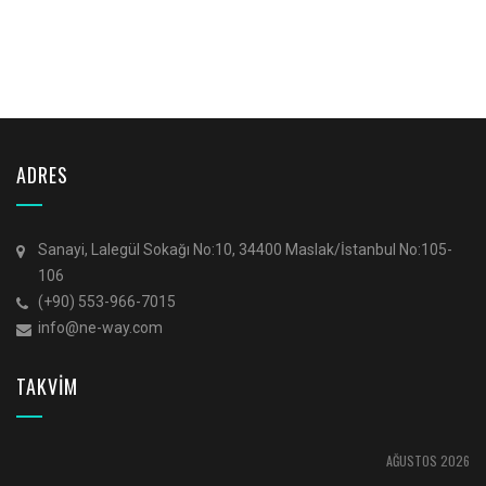
ADRES
Sanayi, Lalegül Sokağı No:10, 34400 Maslak/İstanbul No:105-
106
(+90) 553-966-7015
info@ne-way.com
TAKVİM
AĞUSTOS 2026