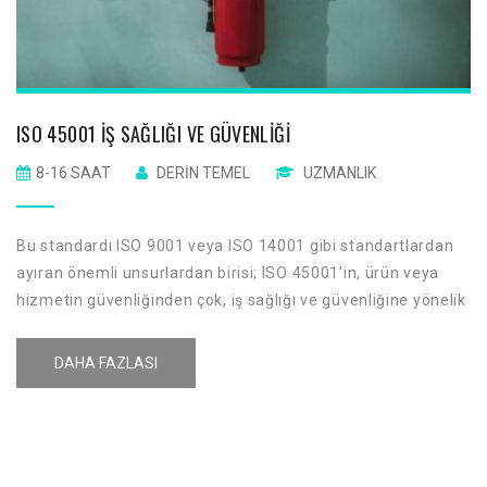
ISO 45001 İŞ SAĞLIĞI VE GÜVENLIĞI
8-16 SAAT
DERIN TEMEL
UZMANLIK
Bu standardı ISO 9001 veya ISO 14001 gibi standartlardan
ayıran önemli unsurlardan birisi; ISO 45001’in, ürün veya
hizmetin güvenliğinden çok, iş sağlığı ve güvenliğine yönelik
olmasıdır. ISO 45001; tehlike, tehlike tanımlama, risk ve risk
azaltmaya yönelik bir standart olsa da; ISO 9001 ve ISO
DAHA FAZLASI
14001 ile bir bütün oluştururlar.