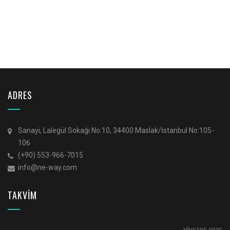
ADRES
Sanayi, Lalegül Sokağı No:10, 34400 Maslak/İstanbul No:105-
106
(+90) 553-966-7015
info@ne-way.com
TAKVİM