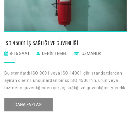
ISO 45001 İŞ SAĞLIĞI VE GÜVENLIĞI
8-16 SAAT
DERIN TEMEL
UZMANLIK
Bu standardı ISO 9001 veya ISO 14001 gibi standartlardan
ayıran önemli unsurlardan birisi; ISO 45001’in, ürün veya
hizmetin güvenliğinden çok, iş sağlığı ve güvenliğine yönelik
olmasıdır. ISO 45001; tehlike, tehlike tanımlama, risk ve risk
azaltmaya yönelik bir standart olsa da; ISO 9001 ve ISO
DAHA FAZLASI
14001 ile bir bütün oluştururlar.