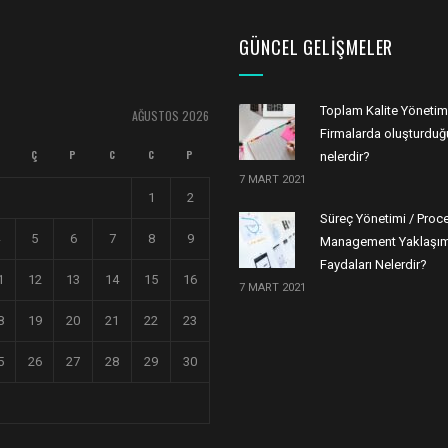
GÜNCEL GELIŞMELER
Toplam Kalite Yönetim
AĞUSTOS 2026
Firmalarda oluşturduğu
Ç
P
C
C
P
nelerdir?
7 MART 2021
1
2
Süreç Yönetimi / Proc
5
6
7
8
9
Management Yaklaşım
Faydaları Nelerdir?
1
12
13
14
15
16
7 MART 2021
8
19
20
21
22
23
5
26
27
28
29
30