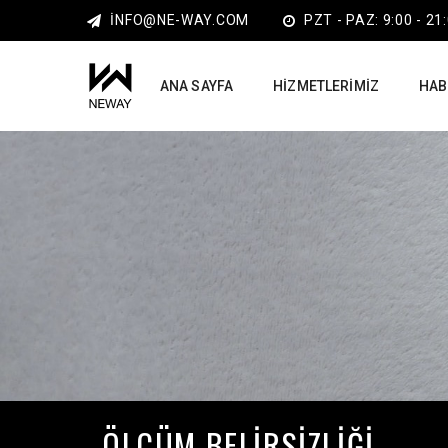
INFO@NE-WAY.COM
PZT - PAZ: 9:00 - 21
ANA SAYFA
HIZMETLERIMIZ
HAB
ÖLÇÜM BELIRSIZLIĞI