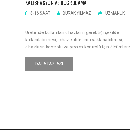
KALIBRASYON VE DOĞRULAMA
8-16 SAAT
BURAK YILMAZ
UZMANLIK
Üretimde kullanılan cihazların gerektiği şekilde
kullanılabilmesi, cihaz kalitesinin saklanabilmesi,
cihazların kontrolü ve proses kontrolü için ölçümleri
yapılması şarttır. Verimli bir üretimde makinaların
gerektiği şekilde kullanılması ve bakımı ön
DAHA FAZLASI
koşuldur. Bir ölçüm sonucu raporlanırken sonucun
kalitesini belirten sayısal bir gösterge olmalıdır.