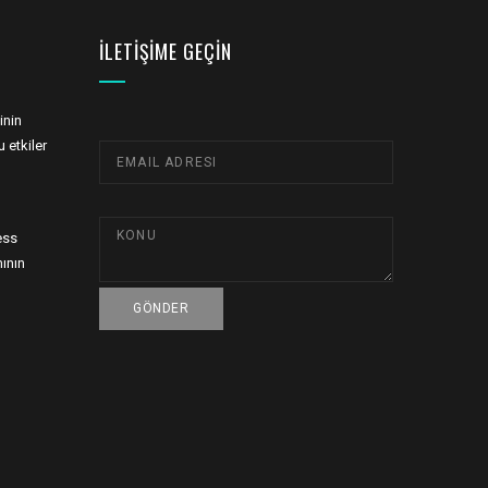
İLETIŞIME GEÇIN
inin
 etkiler
ess
ının