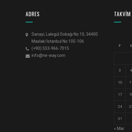
ADRES
TAKVİM
Sanayi, Lalegül Sokağı No:10, 34400
Maslak/İstanbul No:105-106
P
S
(+90) 553-966-7015
info@ne-way.com
3
4
10
1
17
1
24
2
31
« Mar