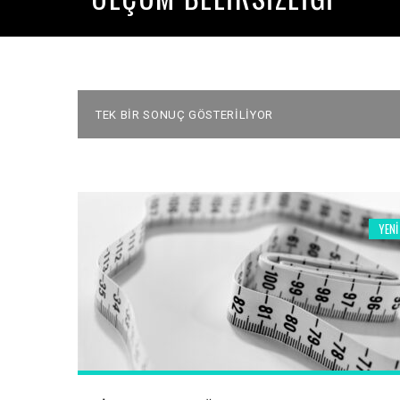
TEK BIR SONUÇ GÖSTERILIYOR
YENI