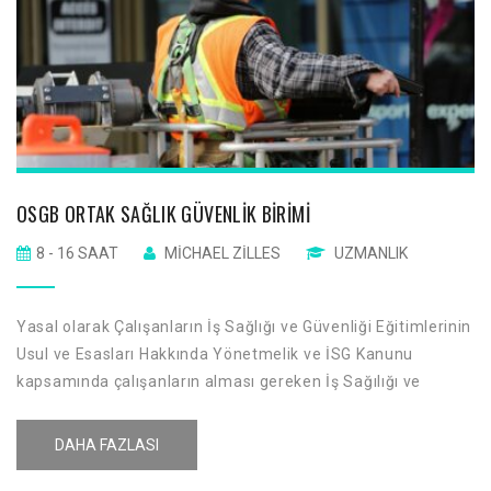
OSGB ORTAK SAĞLIK GÜVENLIK BIRIMI
8 - 16 SAAT
MICHAEL ZILLES
UZMANLIK
Yasal olarak Çalışanların İş Sağlığı ve Güvenliği Eğitimlerinin
Usul ve Esasları Hakkında Yönetmelik ve İSG Kanunu
kapsamında çalışanların alması gereken İş Sağılığı ve
Güvenliği eğitimlerinin farkındalık yaratmak amacı ile İş
sağlığı ve güvenliği ile ilgili kuralların çalışanlara
DAHA FAZLASI
aktarılmasıdır.