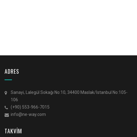
ADRES
Sanayi, Lalegül Sokağı No:10, 34400 Maslak/İstanbul No:105-
106
(+90) 553-966-7015
info@ne-way.com
TAKVİM