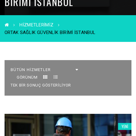
BIRIMI ISTANBUL
HIZMETLERIMIZ
ORTAK SAĞLIK GÜVENLIK BIRIMI ISTANBUL
GÖRÜNÜM
TEK BIR SONUÇ GÖSTERILIYOR
YENI