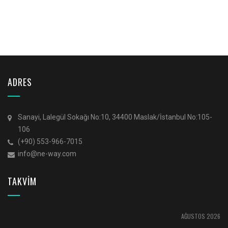
ADRES
Sanayi, Lalegül Sokağı No:10, 34400 Maslak/İstanbul No:105-
106
(+90) 553-966-7015
info@ne-way.com
TAKVİM
AĞUSTOS 2026