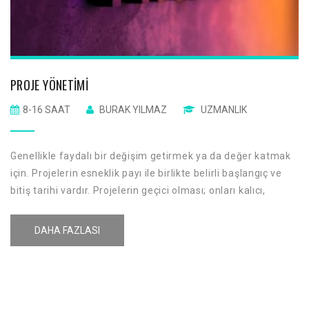
PROJE YÖNETIMI
8-16 SAAT
BURAK YILMAZ
UZMANLIK
Genellikle faydalı bir değişim getirmek ya da değer katmak
için. Projelerin esneklik payı ile birlikte belirli başlangıç ve
bitiş tarihi vardır. Projelerin geçici olması; onları kalıcı,
sürekli tekrarlanan, üretim ve servis amaçlı her zamanki
işletme operasyonlarından farklı yapar. Pratikte, bu iki tür
DAHA FAZLASI
sistemin yönetimi oldukça farklıdır ve farklı teknik beceriler
gerektirmektedir.