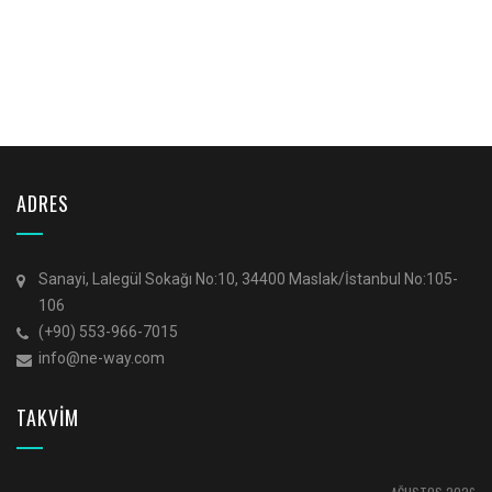
ADRES
Sanayi, Lalegül Sokağı No:10, 34400 Maslak/İstanbul No:105-
106
(+90) 553-966-7015
info@ne-way.com
TAKVİM