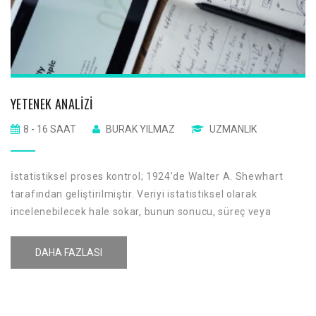
YETENEK ANALIZI
8 - 16 SAAT
BURAK YILMAZ
UZMANLIK
İstatistiksel proses kontrol; 1924’de Walter A. Shewhart
tarafından geliştirilmiştir. Veriyi istatistiksel olarak
incelenebilecek hale sokar, bunun sonucu, süreç veya
ürünün zaman içindeki davranışı hakkında bilgi verir. Ürün ve
süreç performansı hakkında grafiksel bilgi verir. Öncelikli
DAHA FAZLASI
kullanım amacı sistemin değişkenliğini ve eğilimini etkileyen
özel sebepleri bulmaktır.