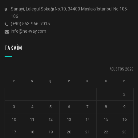
Sanayi, Lalegül Sokağı No:10, 34400 Maslak/İstanbul No:105-
106
(+90) 553-966-7015
info@ne-way.com
TAKVİM
AĞUSTOS 2026
P
S
Ç
P
C
C
P
1
2
3
4
5
6
7
8
9
10
11
12
13
14
15
16
17
18
19
20
21
22
23