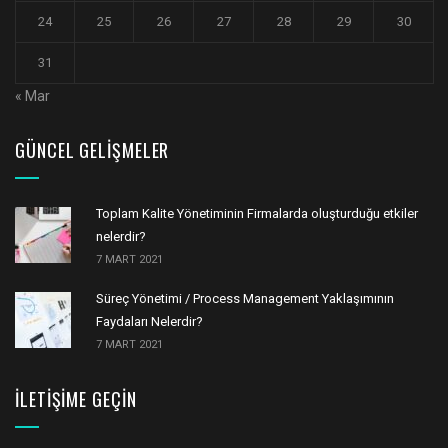
24
25
26
27
28
29
30
31
« Mar
GÜNCEL GELIŞMELER
Toplam Kalite Yönetiminin Firmalarda oluşturduğu etkiler
nelerdir?
7 MART 2021
Süreç Yönetimi / Process Management Yaklaşımının
Faydaları Nelerdir?
7 MART 2021
İLETIŞIME GEÇIN