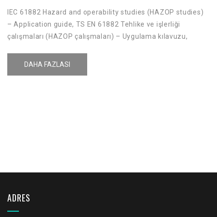
IEC 61882 Hazard and operability studies (HAZOP studies)
– Application guide, TS EN 61882 Tehlike ve işlerliği
çalışmaları (HAZOP çalışmaları) – Uygulama kılavuzu,
HAZOP, kimyasal maddelerin üretilmesi, işlenmesi,
taşınması süreçlerinde kompleks işlemler sırasında
DAHA FAZLASI
kimyasal tehlike ve risklerin belirlenmesini sağlayan bir risk
analiz yöntemidir.
ADRES