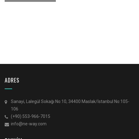
bulundurulur.
ADRES
Sanayi, Lalegül Sokağı No:10, 34400 Maslak/İstanbul No:105-
106
(+90) 553-966-7015
info@ne-way.com