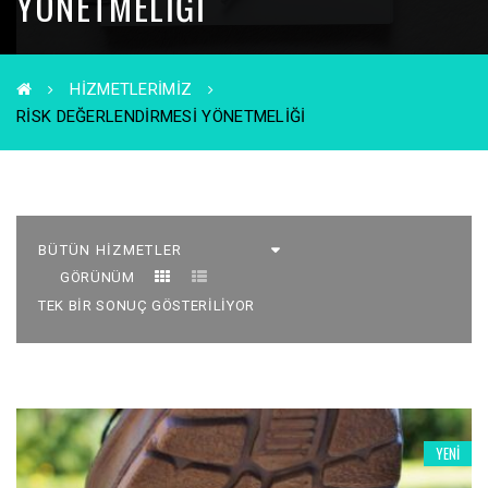
YÖNETMELIĞI
HIZMETLERIMIZ
RISK DEĞERLENDIRMESI YÖNETMELIĞI
GÖRÜNÜM
TEK BIR SONUÇ GÖSTERILIYOR
YENI