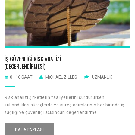
İŞ GÜVENLIĞI RISK ANALIZI
(DEĞERLENDIRMESI)
8 - 16 SAAT
MICHAEL ZILLES
UZMANLIK
Risk analizi şirketlerin faaliyetlerini sürdürürken
kullandıkları süreçlerde ve süreç adımlarının her birinde iş
sağlığı ve güvenliği açısından değerlendirme
yapılmasıdır. Risk analizinde bu değerlendirmelerde geçmiş
vakalar yani gerçekleşmiş riskler dikkate alınırken
DAHA FAZLASI
gerçekleşmesi ön görülen faaliyetlerde göz önünde