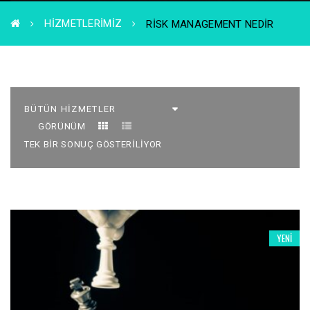
HIZMETLERIMIZ
RISK MANAGEMENT NEDIR
GÖRÜNÜM
TEK BIR SONUÇ GÖSTERILIYOR
YENI