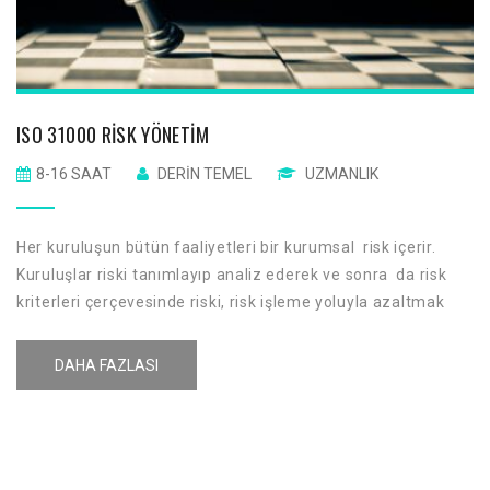
ISO 31000 RISK YÖNETIM
8-16 SAAT
DERIN TEMEL
UZMANLIK
Her kuruluşun bütün faaliyetleri bir kurumsal risk içerir.
Kuruluşlar riski tanımlayıp analiz ederek ve sonra da risk
kriterleri çerçevesinde riski, risk işleme yoluyla azaltmak
gerekip gerekmediğini değerlendirmesine Kurumsal Risk
Yönetimi denir.
DAHA FAZLASI