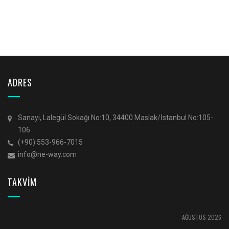
ADRES
Sanayi, Lalegül Sokağı No:10, 34400 Maslak/İstanbul No:105-
106
(+90) 553-966-7015
info@ne-way.com
TAKVİM
AĞUSTOS 2026