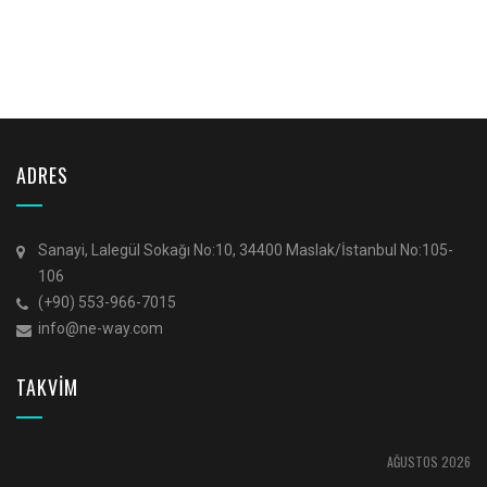
ADRES
Sanayi, Lalegül Sokağı No:10, 34400 Maslak/İstanbul No:105-
106
(+90) 553-966-7015
info@ne-way.com
TAKVİM
AĞUSTOS 2026