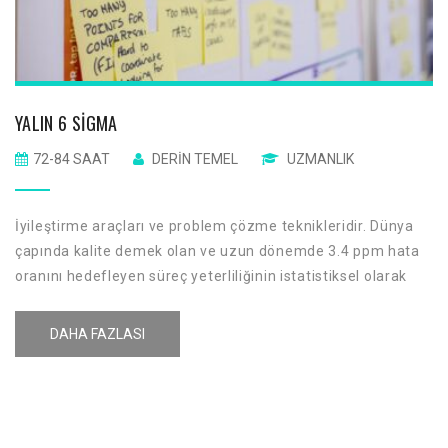
YALIN 6 SIGMA
72-84 SAAT
DERIN TEMEL
UZMANLIK
İyileştirme araçları ve problem çözme teknikleridir. Dünya
çapında kalite demek olan ve uzun dönemde 3.4 ppm hata
oranını hedefleyen süreç yeterliliğinin istatistiksel olarak
ölçümüdür. Müşteri odaklı çalışılarak kalite iyileştirmelerini
sağlar. Dünya çapında kalite lideri olan şirketler tarafından
DAHA FAZLASI
is filozofisi ve stratejisi olarak kullanılmaktadır.