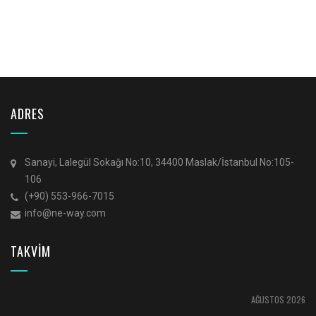
ADRES
Sanayi, Lalegül Sokağı No:10, 34400 Maslak/İstanbul No:105-
106
(+90) 553-966-7015
info@ne-way.com
TAKVİM
AĞUSTOS 2026