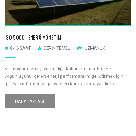
ISO 50001 ENERJI YÖNETIM
8-16 SAAT
DERIN TEMEL
UZMANLIK
Kuruluşların enerji verimliliği, kullanımı, tüketimi ve
yoğunluğunu içeren enerji performansını geliştirmek için
gerekli sistemleri ve prosesleri kurmalarına yardımcı
olmaktır. Bu standardın uygulanması, enerjinin sistematik
yönetimini, enerji maliyetlerinde, sera gazı emisyonlarında
DAHA FAZLASI
ve diğer çevre etkilerinde azalmaya yol açacaktır.