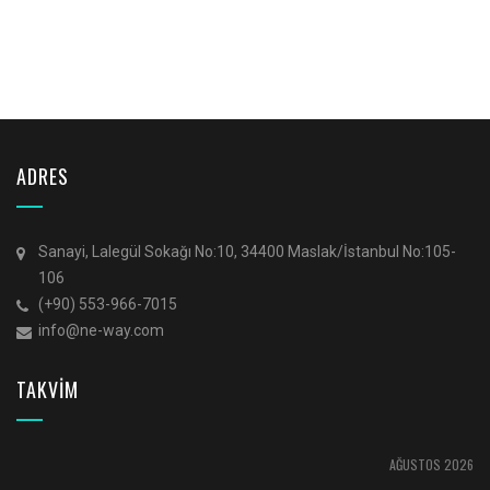
ADRES
Sanayi, Lalegül Sokağı No:10, 34400 Maslak/İstanbul No:105-
106
(+90) 553-966-7015
info@ne-way.com
TAKVİM
AĞUSTOS 2026