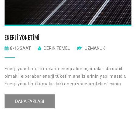
ENERJI YÖNETIMI
8-16 SAAT
DERIN TEMEL
UZMANLIK
Enerji yönetimi, firmaların enerji alım aşamaları da dahil
olmak ile beraber enerji tüketim analizlerinin yapılmasıdır.
Enerji yönetimi firmalardaki enerji yönetim felsefesinin
geliştirilmesidir. Enerji yönetimi, günümüzde artan rekabet
koşulları ve fiyat baskısı nedeni ile önem kazanmaya
DAHA FAZLASI
başlamıştır.