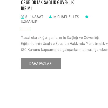
OSGB ORTAK SAĞLIK GÜVENLIK
BIRIMI
8 - 16 SAAT
MICHAEL ZILLES
UZMANLIK
Yasal olarak Çalışanların İş Sağlığı ve Güvenliği
Eğitimlerinin Usul ve Esasları Hakkında Yönetmelik 
İSG Kanunu kapsamında çalışanların alması gereke
İş Sağılığı ve Güvenliği eğitimlerinin farkındalık
yaratmak amacı ile İş sağlığı ve güvenliği ile ilgili
DAHA FAZLASI
kuralların çalışanlara aktarılmasıdır.