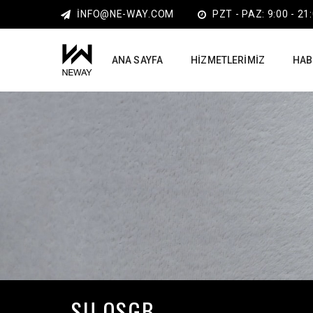
INFO@NE-WAY.COM
PZT - PAZ: 9:00 - 21
ANA SAYFA
HIZMETLERIMIZ
HAB
SU OSGB