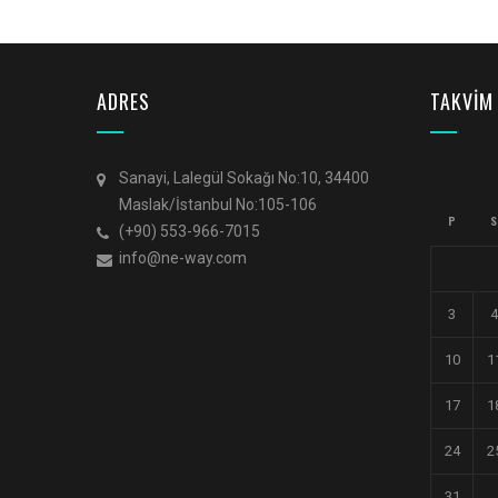
ADRES
TAKVİM
Sanayi, Lalegül Sokağı No:10, 34400
Maslak/İstanbul No:105-106
P
S
(+90) 553-966-7015
info@ne-way.com
3
4
10
1
17
1
24
2
31