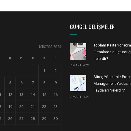
GÜNCEL GELIŞMELER
Toplam Kalite Yönetim
AĞUSTOS 2026
Firmalarda oluşturduğu
Ç
P
C
C
P
nelerdir?
7 MART 2021
1
2
Süreç Yönetimi / Proc
5
6
7
8
9
Management Yaklaşım
Faydaları Nelerdir?
1
12
13
14
15
16
7 MART 2021
8
19
20
21
22
23
5
26
27
28
29
30