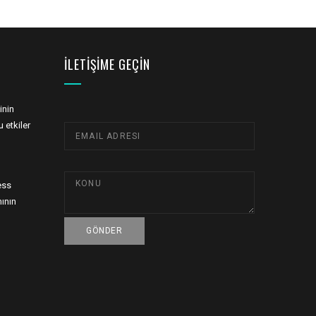
İLETIŞIME GEÇIN
inin
 etkiler
ess
ının