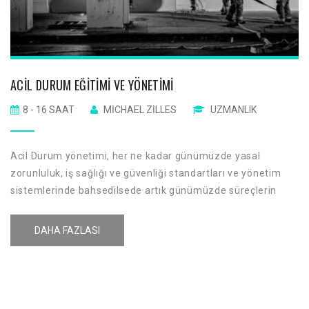
ACIL DURUM EĞITIMI VE YÖNETIMI
8 - 16 SAAT
MICHAEL ZILLES
UZMANLIK
Acil Durum yönetimi, her ne kadar günümüzde yasal
zorunluluk, iş sağlığı ve güvenliği standartları ve yönetim
sistemlerinde bahsedilsede artık günümüzde süreçlerin
bütün hepsini kapsayan kapsamlarıda yer almaktadır. Örn:
ISO 22301 İş Sürekliliği Yönetim Sistemi
DAHA FAZLASI