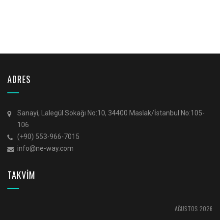
ADRES
Sanayi, Lalegül Sokağı No:10, 34400 Maslak/İstanbul No:105-
106
(+90) 553-966-7015
info@ne-way.com
TAKVİM
AĞUSTOS 2026