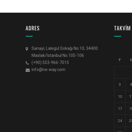
ADRES
TAKVİM
Sanayi, Lalegül Sokağı No:10, 34400
Maslak/İstanbul No:105-106
P
S
(+90) 553-966-7015
info@ne-way.com
3
4
10
1
17
1
24
2