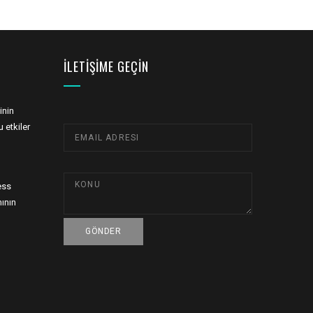
İLETIŞIME GEÇIN
inin
 etkiler
ess
ının