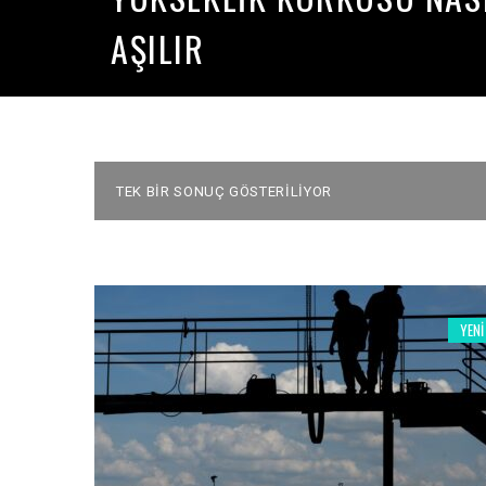
AŞILIR
TEK BIR SONUÇ GÖSTERILIYOR
YENI