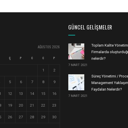
GÜNCEL GELIŞMELER
Toplam Kalite Yönetim
AĞUSTOS 2026
Firmalarda oluşturduğu
Ç
P
C
C
P
nelerdir?
7 MART 2021
1
2
Süreç Yönetimi / Proc
5
6
7
8
9
Management Yaklaşım
Faydaları Nelerdir?
1
12
13
14
15
16
7 MART 2021
8
19
20
21
22
23
5
26
27
28
29
30