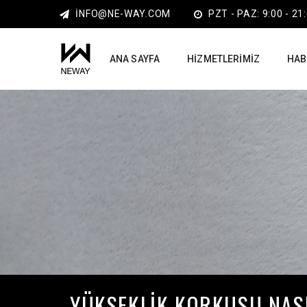
INFO@NE-WAY.COM
PZT - PAZ: 9:00 - 21
ANA SAYFA
HIZMETLERIMIZ
HAB
YÜKSEKLIK KORKUSU NAS