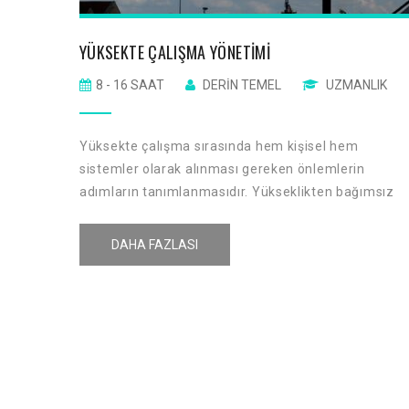
YÜKSEKTE ÇALIŞMA YÖNETIMI
8 - 16 SAAT
DERIN TEMEL
UZMANLIK
Yüksekte çalışma sırasında hem kişisel hem
sistemler olarak alınması gereken önlemlerin
adımların tanımlanmasıdır. Yükseklikten bağımsız
olarak düşme riski olan tüm işler yüksekte çalışma
tanımına girer. (örn. Kazı alanına yakın çalışmalar,
DAHA FAZLASI
çatı üzerinde yapılan çalışmalar, merdiven üzerinde
çalışmalar vb…)