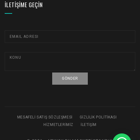
İLETIŞIME GEÇIN
MESAFELI SATIŞ SÖZLEŞMESI
GIZLILIK POLITIKASI
HIZMETLERIMIZ
İLETIŞIM