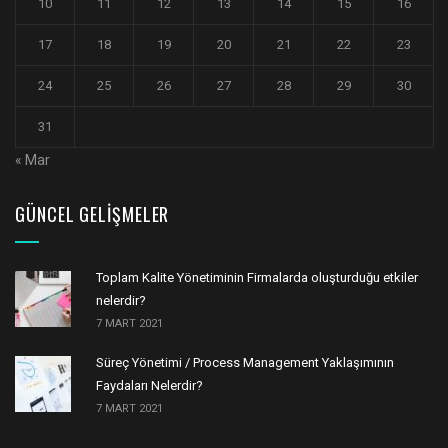
10
11
12
13
14
15
16
17
18
19
20
21
22
23
24
25
26
27
28
29
30
31
« Mar
GÜNCEL GELIŞMELER
Toplam Kalite Yönetiminin Firmalarda oluşturduğu etkiler
nelerdir?
7 MART 2021
Süreç Yönetimi / Process Management Yaklaşımının
Faydaları Nelerdir?
7 MART 2021