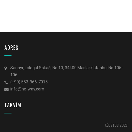
ADRES
Sanayi, Lalegül Sokağı No:10, 34400 Maslak/İstanbul No:105-
106
(+90) 553-966-7015
info@ne-way.com
TAKVİM
AĞUSTOS 2026