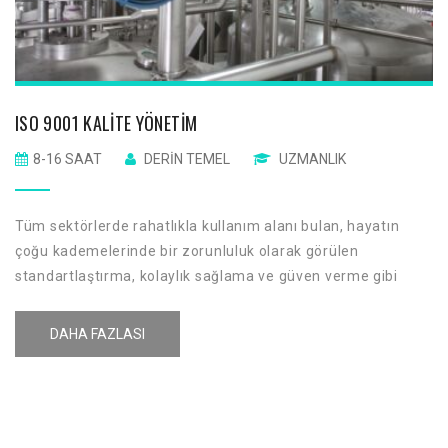
ISO 9001 KALITE YÖNETIM
8-16 SAAT
DERIN TEMEL
UZMANLIK
Tüm sektörlerde rahatlıkla kullanım alanı bulan, hayatın
çoğu kademelerinde bir zorunluluk olarak görülen
standartlaştırma, kolaylık sağlama ve güven verme gibi
temel fonksiyonlara sahiptir. Bu bakımdan gerek üreticilere
gerekse tüketicilere önemli avantajlar sağlamaktadır.
DAHA FAZLASI