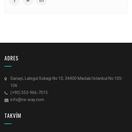
ADRES
Sanayi, Lalegül Sokağı No:10, 34400 Maslak/İstanbul No:105-
106
(+90) 553-966-7015
info@ne-way.com
TAKVİM