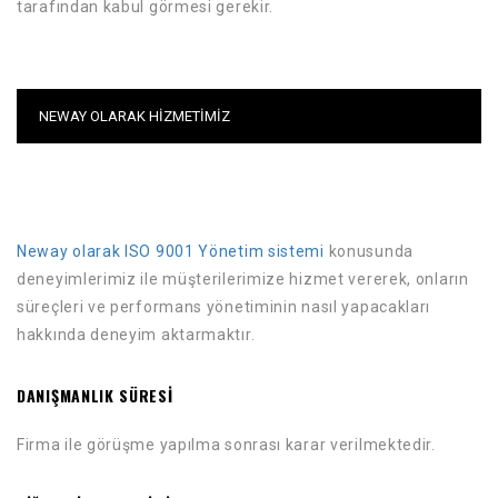
tarafından kabul görmesi gerekir.
NEWAY OLARAK HIZMETIMIZ
Neway olarak ISO 9001 Yönetim sistemi
konusunda
deneyimlerimiz ile müşterilerimize hizmet vererek, onların
süreçleri ve performans yönetiminin nasıl yapacakları
hakkında deneyim aktarmaktır.
DANIŞMANLIK SÜRESI
Firma ile görüşme yapılma sonrası karar verilmektedir.