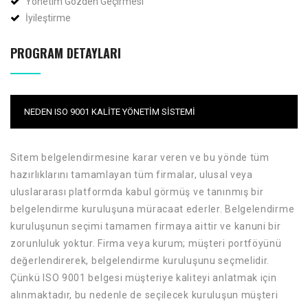
Yönetim Gözden Geçirmesi
İyileştirme
PROGRAM DETAYLARI
NEDEN ISO 9001 KALITE YÖNETIM SISTEMI
Sitem belgelendirmesine karar veren ve bu yönde tüm
hazırlıklarını tamamlayan tüm firmalar, ulusal veya
uluslararası platformda kabul görmüş ve tanınmış bir
belgelendirme kuruluşuna müracaat ederler. Belgelendirme
kuruluşunun seçimi tamamen firmaya aittir ve kanuni bir
zorunluluk yoktur. Firma veya kurum; müşteri portföyünü
değerlendirerek, belgelendirme kuruluşunu seçmelidir.
Çünkü ISO 9001 belgesi müşteriye kaliteyi anlatmak için
alınmaktadır, bu nedenle de seçilecek kuruluşun müşteri