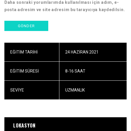
Daha sonraki yorumlarımda kullanılması için adım, e-
posta adresim ve site adresim bu tarayıcıya kaydedilsin.
EĞITIM TARIHI
24 HAZIRAN 2021
EĞITIM SÜRESI
8-16 SAAT
SEVIYE
UZMANLIK
LOKASYON