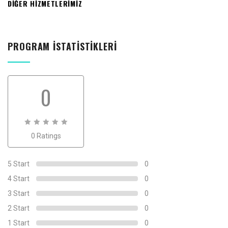
DİĞER HIZMETLERIMIZ
PROGRAM İSTATISTIKLERI
0
0
0 Ratings
out
of
0
5 Start
0
4 Start
0
3 Start
0
2 Start
0
1 Start
0