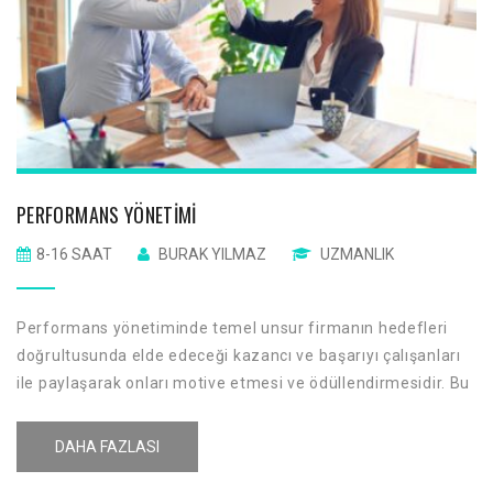
PERFORMANS YÖNETIMI
8-16 SAAT
BURAK YILMAZ
UZMANLIK
Performans yönetiminde temel unsur firmanın hedefleri
doğrultusunda elde edeceği kazancı ve başarıyı çalışanları
ile paylaşarak onları motive etmesi ve ödüllendirmesidir. Bu
felsefe ile kazanca etki eden ve katkı sağlayanların firma
aidiyetinin artırılması amaçlanmaktadır.
DAHA FAZLASI