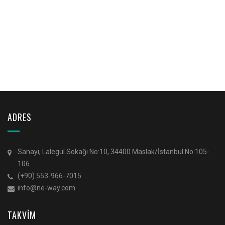
ADRES
Sanayi, Lalegül Sokağı No:10, 34400 Maslak/İstanbul No:105-
106
(+90) 553-966-7015
info@ne-way.com
TAKVİM