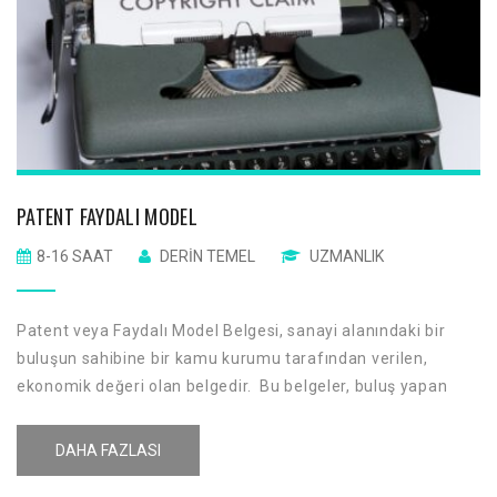
PATENT FAYDALI MODEL
8-16 SAAT
DERIN TEMEL
UZMANLIK
Patent veya Faydalı Model Belgesi, sanayi alanındaki bir
buluşun sahibine bir kamu kurumu tarafından verilen,
ekonomik değeri olan belgedir. Bu belgeler, buluş yapan
kişiye, buluşunu topluma açıklaması karşılığında, buluşu
üzerinde belirli bir süre için “kişiye özel hak” tanınarak
DAHA FAZLASI
buluşunun korunmasını sağlar.