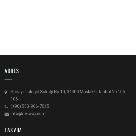
ADRES
Sanayi, Lalegül Sokağı No:10, 34400 Maslak/İstanbul No:105-
106
(+90) 553-966-7015
info@ne-way.com
TAKVİM