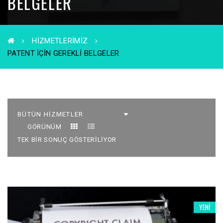
BELGELER
HIZMETLERIMIZ
PATENT IÇIN GEREKLI BELGELER
GÖRÜNÜM
TEK BIR SONUÇ GÖSTERILIYOR
YENI