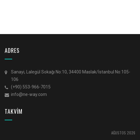
ADRES
Sanayi, Lalegül Sokağı No:10, 34400 Maslak/İstanbul No:105-
106
(+90) 553-966-7015
info@ne-way.com
TAKVİM
AĞUSTOS 2026