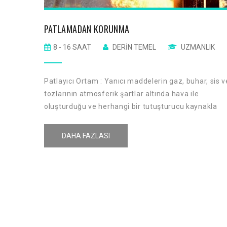
PATLAMADAN KORUNMA
8 - 16 SAAT
DERIN TEMEL
UZMANLIK
Patlayıcı Ortam : Yanıcı maddelerin gaz, buhar, sis v
tozlarının atmosferik şartlar altında hava ile
oluşturduğu ve herhangi bir tutuşturucu kaynakla
temasında tümüyle yanabilen karışımı ifade eder.
DAHA FAZLASI