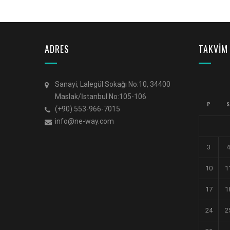
ADRES
TAKVİM
Sanayi, Lalegül Sokağı No:10, 34400
Maslak/İstanbul No:105-106
P
S
(+90) 553-966-7015
info@ne-way.com
3
4
10
1
17
1
24
2