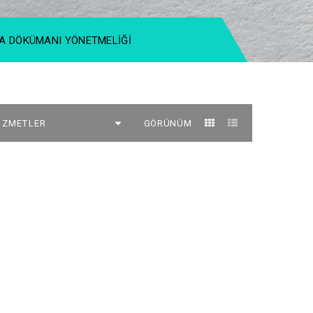
 DÖKÜMANI YÖNETMELIĞI
GÖRÜNÜM