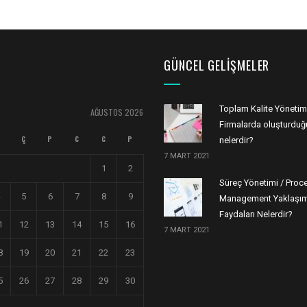
GÜNCEL GELIŞMELER
Toplam Kalite Yönetim
AĞUSTOS 2026
Firmalarda oluşturduğu
Ç
P
C
C
P
nelerdir?
7 MART 2021
1
2
Süreç Yönetimi / Proc
5
6
7
8
9
Management Yaklaşım
Faydaları Nelerdir?
1
12
13
14
15
16
7 MART 2021
8
19
20
21
22
23
5
26
27
28
29
30