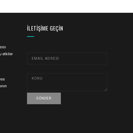
İLETIŞIME GEÇIN
inin
 etkiler
ess
ının