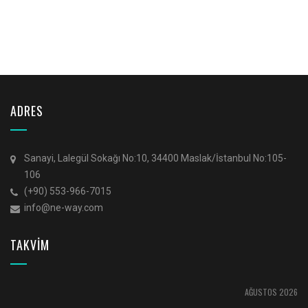
ADRES
Sanayi, Lalegül Sokağı No:10, 34400 Maslak/İstanbul No:105-
106
(+90) 553-966-7015
info@ne-way.com
TAKVİM
AĞUSTOS 2026