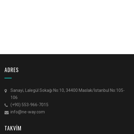
ADRES
Sanayi, Lalegül Sokağı No:10, 34400 Maslak/İstanbul No:105-
106
(+90) 553-966-7015
info@ne-way.com
TAKVİM