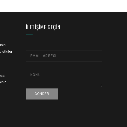
İLETIŞIME GEÇIN
inin
 etkiler
ess
ının