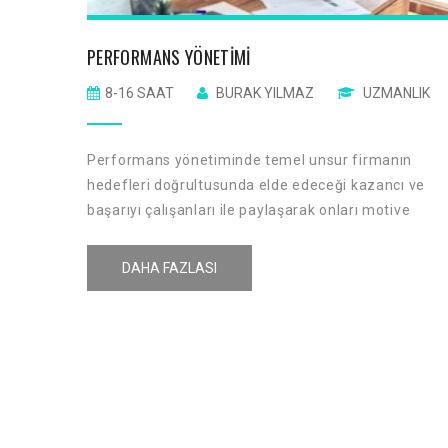
PERFORMANS YÖNETIMI
8-16 SAAT
BURAK YILMAZ
UZMANLIK
Performans yönetiminde temel unsur firmanın
hedefleri doğrultusunda elde edeceği kazancı ve
başarıyı çalışanları ile paylaşarak onları motive
etmesi ve ödüllendirmesidir. Bu felsefe ile kazanca
etki eden ve katkı sağlayanların firma aidiyetinin
DAHA FAZLASI
artırılması amaçlanmaktadır.