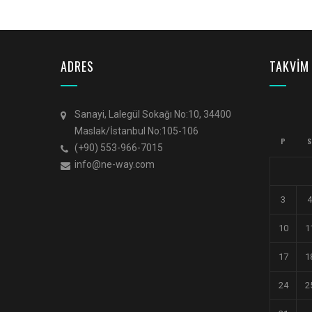
ADRES
TAKVİM
Sanayi, Lalegül Sokağı No:10, 34400
Maslak/İstanbul No:105-106
P
S
(+90) 553-966-7015
info@ne-way.com
3
4
10
1
17
1
24
2