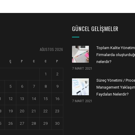
GÜNCEL GELIŞMELER
Toplam Kalite Yönetim
AĞUSTOS 2026
Firmalarda oluşturduğu
Ç
P
C
C
P
nelerdir?
7 MART 2021
1
2
Süreç Yönetimi / Proc
5
6
7
8
9
Management Yaklaşım
Faydaları Nelerdir?
1
12
13
14
15
16
7 MART 2021
8
19
20
21
22
23
5
26
27
28
29
30