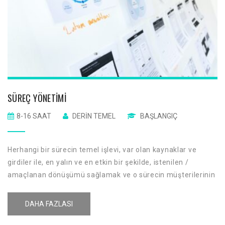
SÜREÇ YÖNETIMI
8-16 SAAT
DERIN TEMEL
BAŞLANGIÇ
Herhangi bir sürecin temel işlevi, var olan kaynaklar ve
girdiler ile, en yalın ve en etkin bir şekilde, istenilen /
amaçlanan dönüşümü sağlamak ve o sürecin müşterilerinin
beklentilerini / gereksinimlerini karşılayarak müşteri tatmini
oluşturmak ve geliştirmektir.
DAHA FAZLASI