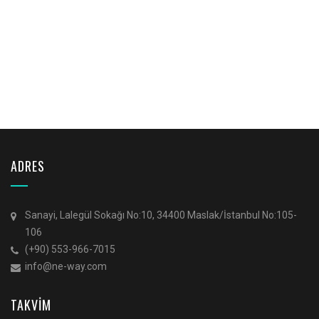
ADRES
Sanayi, Lalegül Sokağı No:10, 34400 Maslak/İstanbul No:105-
106
(+90) 553-966-7015
info@ne-way.com
TAKVİM