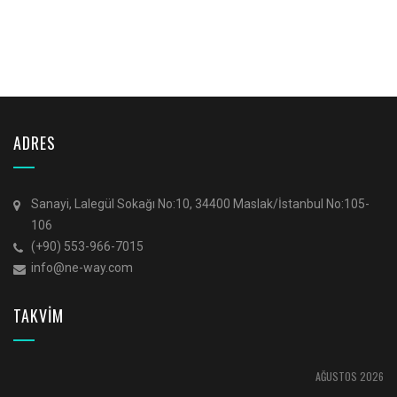
ADRES
Sanayi, Lalegül Sokağı No:10, 34400 Maslak/İstanbul No:105-
106
(+90) 553-966-7015
info@ne-way.com
TAKVİM
AĞUSTOS 2026