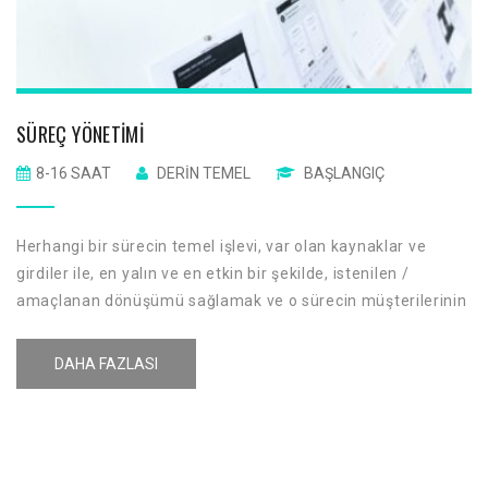
SÜREÇ YÖNETIMI
8-16 SAAT
DERIN TEMEL
BAŞLANGIÇ
Herhangi bir sürecin temel işlevi, var olan kaynaklar ve
girdiler ile, en yalın ve en etkin bir şekilde, istenilen /
amaçlanan dönüşümü sağlamak ve o sürecin müşterilerinin
beklentilerini / gereksinimlerini karşılayarak müşteri tatmini
oluşturmak ve geliştirmektir.
DAHA FAZLASI