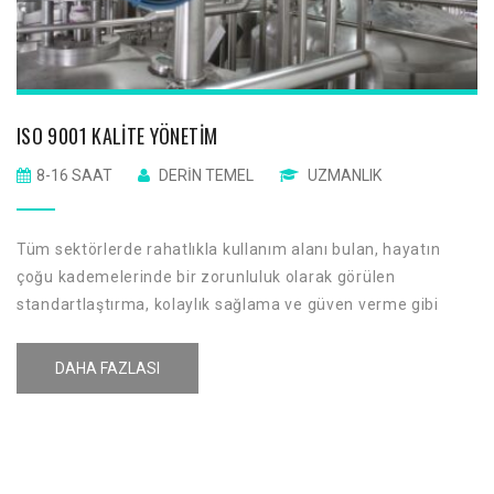
ISO 9001 KALITE YÖNETIM
8-16 SAAT
DERIN TEMEL
UZMANLIK
Tüm sektörlerde rahatlıkla kullanım alanı bulan, hayatın
çoğu kademelerinde bir zorunluluk olarak görülen
standartlaştırma, kolaylık sağlama ve güven verme gibi
temel fonksiyonlara sahiptir. Bu bakımdan gerek üreticilere
gerekse tüketicilere önemli avantajlar sağlamaktadır.
DAHA FAZLASI