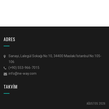
ADRES
Sanayi, Lalegül Sokağı No:10, 34400 Maslak/İstanbul No:105-
106
(+90) 553-966-7015
info@ne-way.com
TAKVİM
AĞUSTOS 2026