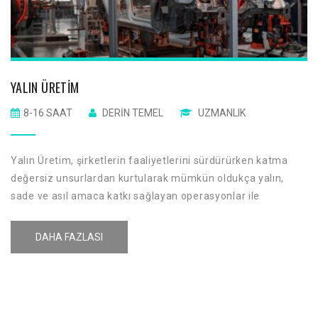
YALIN ÜRETIM
8-16 SAAT
DERIN TEMEL
UZMANLIK
Yalın Üretim, şirketlerin faaliyetlerini sürdürürken katma
değersiz unsurlardan kurtularak mümkün oldukça yalın,
sade ve asıl amaca katkı sağlayan operasyonlar ile
çalışmasıdır. Yalın üretim her ne kadar üretim yapan
firmalar için anlaşılmakta isede aslında sigorta, banka,
DAHA FAZLASI
telekominikasyon, enerji vb. gibi bir çok hizmet sektöründe
de günümüzde kullanılmaktadır.