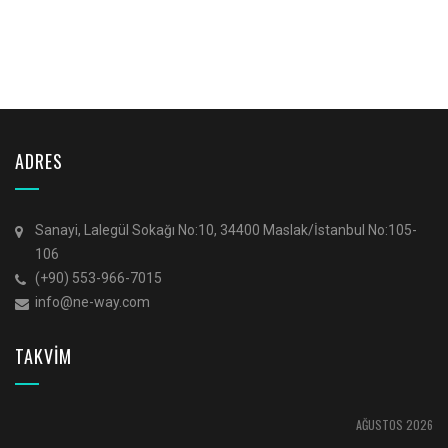
ADRES
Sanayi, Lalegül Sokağı No:10, 34400 Maslak/İstanbul No:105-
106
(+90) 553-966-7015
info@ne-way.com
TAKVİM
AĞUSTOS 2026