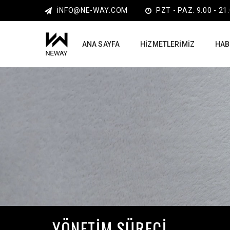
INFO@NE-WAY.COM
PZT - PAZ: 9:00 - 21
ANA SAYFA
HIZMETLERIMIZ
HAB
YÖNETIM SÜRECI