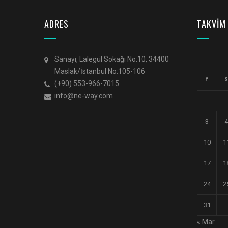
ADRES
TAKVİM
Sanayi, Lalegül Sokağı No:10, 34400
Maslak/İstanbul No:105-106
P
S
(+90) 553-966-7015
info@ne-way.com
3
4
10
1
17
1
24
2
31
« Mar