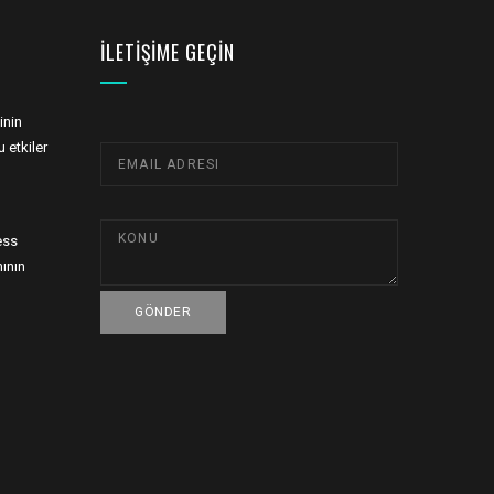
İLETIŞIME GEÇIN
inin
 etkiler
ess
ının