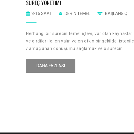
SÜREÇ YÖNETIMI
8-16 SAAT
DERIN TEMEL
BAŞLANGIÇ
Herhangi bir sürecin temel işlevi, var olan kaynaklar
ve girdiler ile, en yalın ve en etkin bir şekilde, istenil
/ amaçlanan dönüşümü sağlamak ve o sürecin
müşterilerinin beklentilerini / gereksinimlerini
karşılayarak müşteri tatmini oluşturmak ve
DAHA FAZLASI
geliştirmektir.