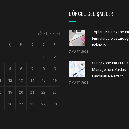
GÜNCEL GELIŞMELER
Toplam Kalite Yönetim
AĞUSTOS 2026
Firmalarda oluşturduğu
Ç
P
C
C
P
nelerdir?
7 MART 2021
1
2
Süreç Yönetimi / Proc
5
6
7
8
9
Management Yaklaşım
Faydaları Nelerdir?
1
12
13
14
15
16
7 MART 2021
8
19
20
21
22
23
5
26
27
28
29
30