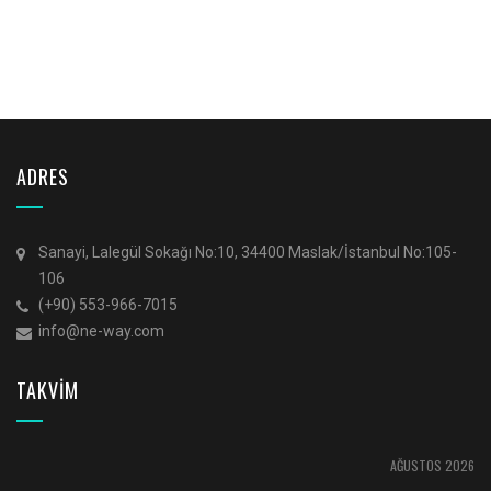
ADRES
Sanayi, Lalegül Sokağı No:10, 34400 Maslak/İstanbul No:105-
106
(+90) 553-966-7015
info@ne-way.com
TAKVİM
AĞUSTOS 2026