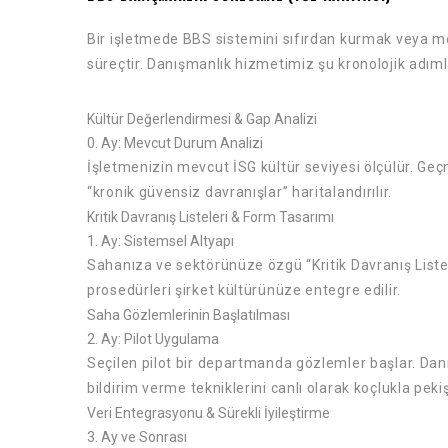
Bir işletmede BBS sistemini sıfırdan kurmak veya me
süreçtir. Danışmanlık hizmetimiz şu kronolojik adıml
Kültür Değerlendirmesi & Gap Analizi
0. Ay: Mevcut Durum Analizi
İşletmenizin mevcut İSG kültür seviyesi ölçülür. Geçm
“kronik güvensiz davranışlar” haritalandırılır.
Kritik Davranış Listeleri & Form Tasarımı
1. Ay: Sistemsel Altyapı
Sahanıza ve sektörünüze özgü “Kritik Davranış Liste
prosedürleri şirket kültürünüze entegre edilir.
Saha Gözlemlerinin Başlatılması
2. Ay: Pilot Uygulama
Seçilen pilot bir departmanda gözlemler başlar. Da
bildirim verme tekniklerini canlı olarak koçlukla pekişt
Veri Entegrasyonu & Sürekli İyileştirme
3. Ay ve Sonrası