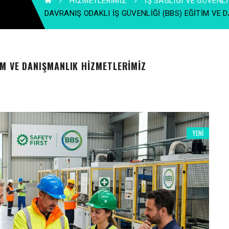
HIZMETLERIMIZ
İŞ SAĞLIĞI VE GÜVENLI
DAVRANIŞ ODAKLI İŞ GÜVENLIĞI (BBS) EĞITIM VE
IM VE DANIŞMANLIK HIZMETLERIMIZ
YENI