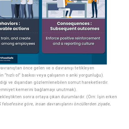
avranıştan önce gelen ve o davranışı tetikleyen
nin “hızlı ol” baskısı veya çalışanın o anki yorgunluğu).
ediği ve dışarıdan gözlemlenebilen somut hareketlerdir.
 emniyet kemerini bağlamayı unutmak).
kleştikten sonra ortaya çıkan durumlardır. (Örn: İşin erken
 felsefesine göre, insan davranışlarını öncüllerden ziyade,