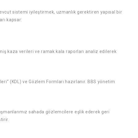
vcut sistemi iyileştirmek, uzmanlık gerektiren yapısal bir
arı kapsar:
iş kaza verileri ve ramak kala raporları analiz edilerek
leri” (KDL) ve Gözlem Formları hazırlanır. BBS yönetim
nışmanlarımız sahada gözlemcilere eşlik ederek geri
irir.