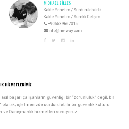
DERIN TEMEL
Kalite Yönetim / Sürdürülebilirlik
Kalite Yönetim / Sürekli Gelişim
+905539667015
info@ne-way.com
LIK HIZMETLERIMIZ
l başarı çalışanların güvenliği bir “zorunluluk” değil, bir
larak, işletmenizde sürdürülebilir bir güvenlik kültürü
im ve Danışmanlık hizmetleri sunuyoruz.