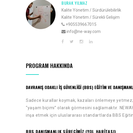
MICHAEL ZILLES
lik
Kalite Yönetim / Sürdürülebilirlik
im
Kalite Yönetim / Sürekli Gelişim
+905539667015
info@ne-way.com
PROGRAM HAKKINDA
DAVRANIŞ ODAKLI IŞ GÜVENLIĞI (BBS) EĞITIM VE DANIŞMAN
Sadece kurallar koymak, kazaları önlemeye yetmez; ası
“yaşam biçimi” olarak görmesini sağlamaktır. NEWAY o
inşa etmek için uluslararası standartlarda BBS Eğit
BBS DANIŞMANLIK SÜRECİMİZ (YOL HARİTASI)