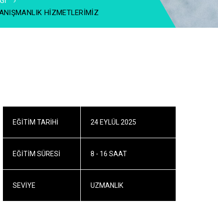
ĞI
 DANIŞMANLIK HIZMETLERIMIZ
EĞITIM TARIHI
24 EYLÜL 2025
EĞITIM SÜRESI
8 - 16 SAAT
SEVIYE
UZMANLIK