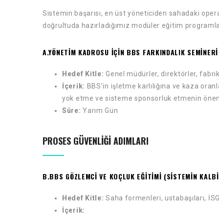
Sistemin başarısı, en üst yöneticiden sahadaki opera
doğrultuda hazırladığımız modüler eğitim programla
A.YÖNETIM KADROSU IÇIN BBS FARKINDALIK SEMINERI
Hedef Kitle:
Genel müdürler, direktörler, fabri
İçerik:
BBS’in işletme karlılığına ve kaza oranl
yok etme ve sisteme sponsorluk etmenin öne
Süre:
Yarım Gün
PROSES GÜVENLIĞI ADIMLARI
B.BBS GÖZLEMCİ VE KOÇLUK EĞİTİMİ (SİSTEMİN KALBİ
Hedef Kitle:
Saha formenleri, ustabaşıları, İSG
İçerik: