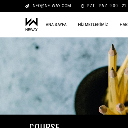
INFO@NE-WAY.COM
PZT - PAZ: 9:00 - 21
ANA SAYFA
HIZMETLERIMIZ
HAB
COURSE