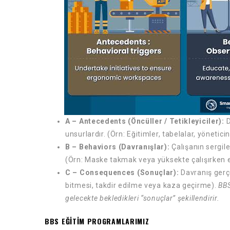
A – Antecedents (Öncüller / Tetikleyiciler):
D
unsurlardır. (Örn: Eğitimler, tabelalar, yönetici
B – Behaviors (Davranışlar):
Çalışanın sergil
(Örn: Maske takmak veya yüksekte çalışırken
C – Consequences (Sonuçlar):
Davranış gerçe
bitmesi, takdir edilme veya kaza geçirme).
BBS
gelecekte bekledikleri “sonuçlar” şekillendirir.
BBS EĞITIM PROGRAMLARIMIZ