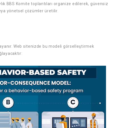
 Aylık BBS Komite toplantıları organize edilerek, güvensiz
ya yönetsel çözümler üretilir.
ayanır. Web sitenizde bu modeli görselleştirmek
ğlayacaktır: